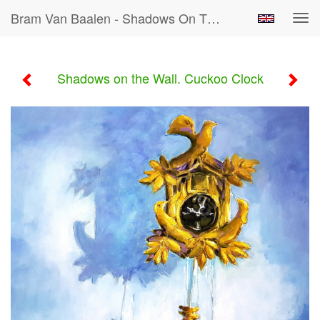
Bram Van Baalen - Shadows On The Wall. Cuckoo Clock
Tog
navi
Shadows on the Wall. Cuckoo Clock