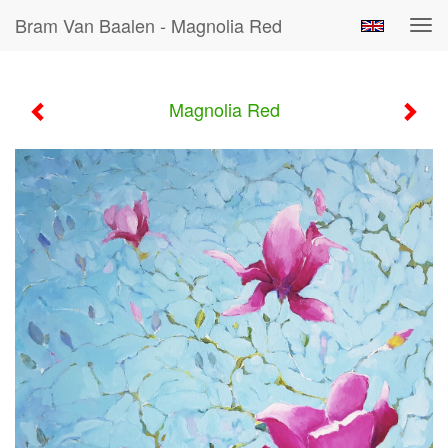
Bram Van Baalen - Magnolia Red
Tog
navi
Magnolia Red