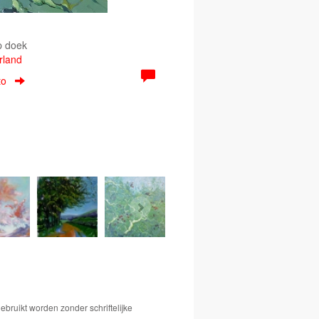
p doek
erland
to
bruikt worden zonder schriftelijke