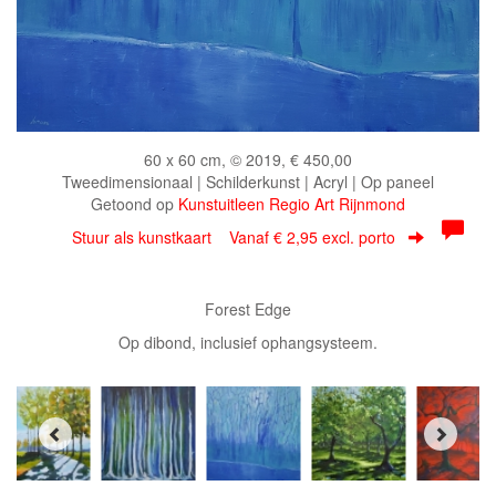
60 x 60 cm, © 2019, € 450,00
Tweedimensionaal | Schilderkunst | Acryl | Op paneel
Getoond op
Kunstuitleen Regio Art Rijnmond
Stuur als kunstkaart
Vanaf € 2,95 excl. porto
Forest Edge
Op dibond, inclusief ophangsysteem.