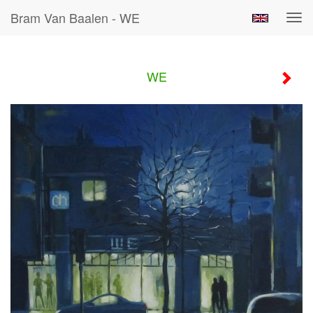
Bram Van Baalen - WE
Tog
navi
WE