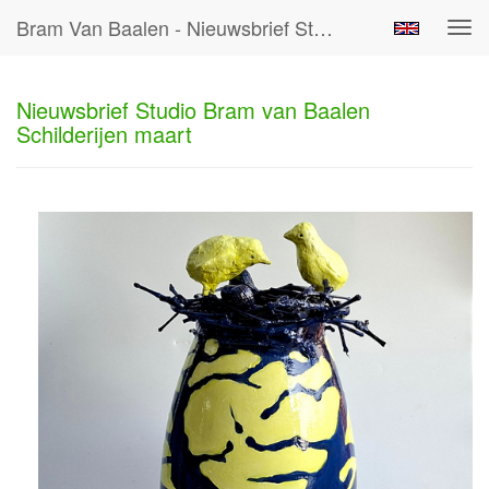
Bram Van Baalen - Nieuwsbrief Studio Bram Van Baalen Schilderijen Maart
Tog
navi
Nieuwsbrief Studio Bram van Baalen
Schilderijen maart