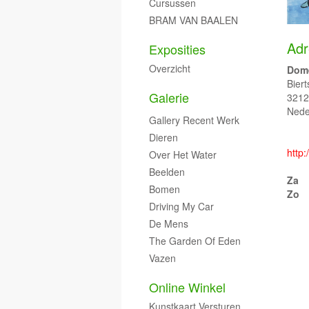
Cursussen
BRAM VAN BAALEN
Adr
Exposities
Overzicht
Dome
Biert
Galerie
3212
Nede
Gallery Recent Werk
Dieren
http
Over Het Water
Beelden
Za
Bomen
Zo
Driving My Car
De Mens
The Garden Of Eden
Vazen
Online Winkel
Kunstkaart Versturen