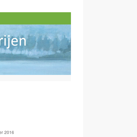
d
er 2016